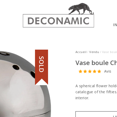
I
Accueil
/
Vendu
/ Vase boule
SOLD
Vase boule Chr
Avis
A spherical flower hold
catalogue of the fifties
interior.
I 