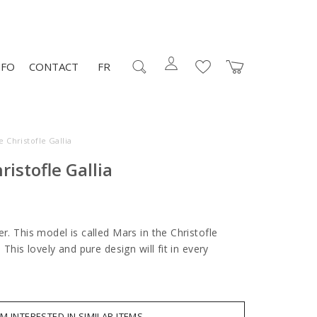
NFO
CONTACT
FR
 Christofle Gallia
istofle Gallia
er. This model is called Mars in the Christofle
. This lovely and pure design will fit in every
AM INTERESTED IN SIMILAR ITEMS