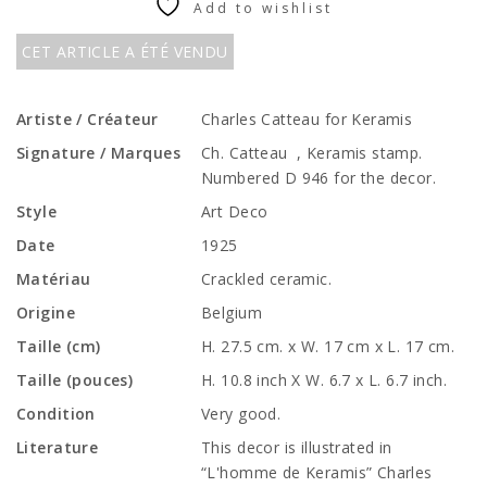
Add to wishlist
CET ARTICLE A ÉTÉ VENDU
Artiste / Créateur
Charles Catteau for Keramis
Signature / Marques
Ch. Catteau , Keramis stamp.
Numbered D 946 for the decor.
Style
Art Deco
Date
1925
Matériau
Crackled ceramic.
Origine
Belgium
Taille (cm)
H. 27.5 cm. x W. 17 cm x L. 17 cm.
Taille (pouces)
H. 10.8 inch X W. 6.7 x L. 6.7 inch.
Condition
Very good.
Literature
This decor is illustrated in
“L'homme de Keramis” Charles