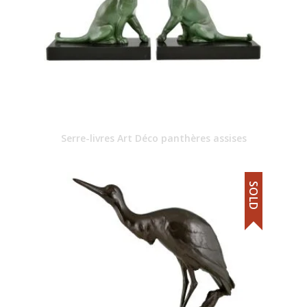
Serre-livres Art Déco panthères assises
SOLD