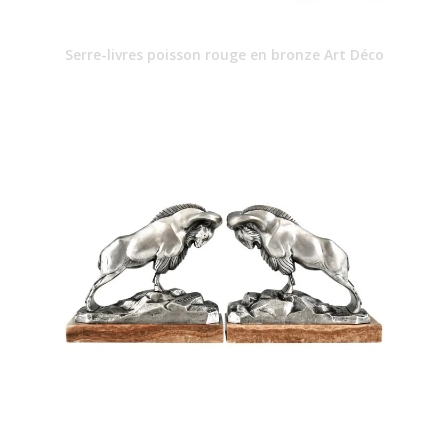
Serre-livres poisson rouge en bronze Art Déco