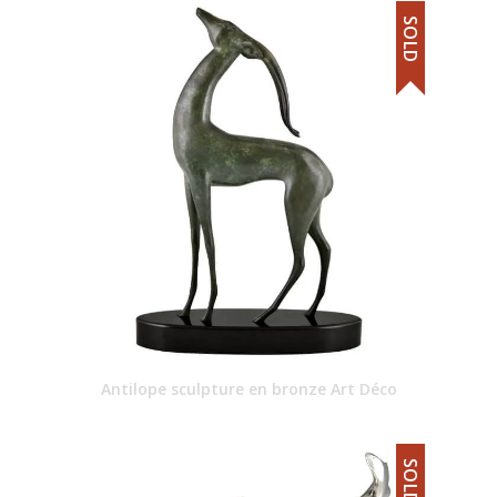
SOLD
Antilope sculpture en bronze Art Déco
SOLD