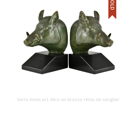
SOLD
Serre-livres art déco en bronze têtes de sanglier