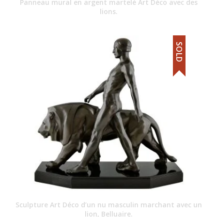
Panneau mural en argent martelé Art Déco avec des
lions.
SOLD
Sculpture Art Déco d’un nu masculin marchant avec un
lion, Belluaire.