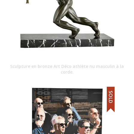
Sculpture en bronze Art Déco athlète nu masculin à la
corde.
SOLD