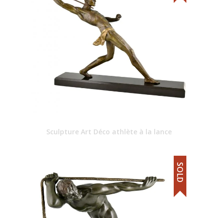
Sculpture Art Déco athlète à la lance
SOLD