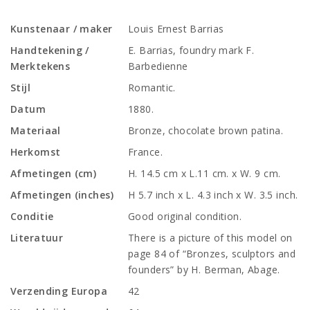
Kunstenaar / maker
Louis Ernest Barrias
Handtekening /
E. Barrias, foundry mark F.
Merktekens
Barbedienne
Stijl
Romantic.
Datum
1880.
Materiaal
Bronze, chocolate brown patina.
Herkomst
France.
Afmetingen (cm)
H. 14.5 cm x L.11 cm. x W. 9 cm.
Afmetingen (inches)
H 5.7 inch x L. 4.3 inch x W. 3.5 inch.
Conditie
Good original condition.
Literatuur
There is a picture of this model on
page 84 of “Bronzes, sculptors and
founders” by H. Berman, Abage.
Verzending Europa
42