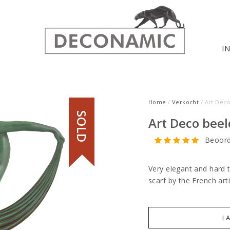
I
Home
/
Verkocht
/ Art Deco
SOLD
Art Deco beel
Beoord
Very elegant and hard 
scarf by the French art
I 