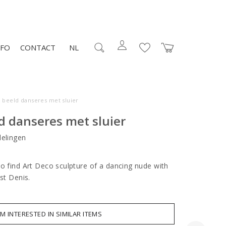
NFO
CONTACT
NL
 beeld danseres met sluier
d danseres met sluier
elingen
to find Art Deco sculpture of a dancing nude with
ist Denis.
AM INTERESTED IN SIMILAR ITEMS