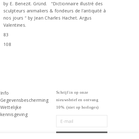
by E. Benezit. Gründ. “Dictionnaire illustré des
sculpteurs animaliers & fondeurs de l’antiquité à
nos jours “ by Jean Charles Hachet. Argus
Valentines.
83
n
108
Info
Schrijf in op onze
Gegevensbescherming
nieuwsbrief en ontvang
Wettelijke
10%. (niet op horloges)
kennisgeving