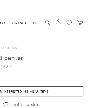
NFO
CONTACT
NL
o beeld panter
d panter
elingen
AM INTERESTED IN SIMILAR ITEMS
Add to wishlist