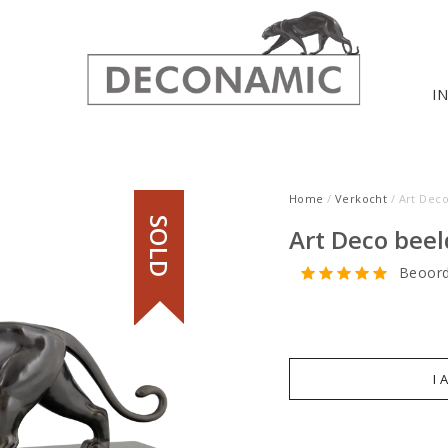
I
Home
/
Verkocht
/ Art Dec
SOLD
Art Deco beel
Beoord
I 