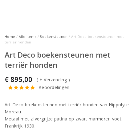
Home
/
Alle items
/
Boekensteunen
/ Art Deco boekensteunen met
terriër honden
Art Deco boekensteunen met
terriër honden
€
895,00
(
+ Verzending
)
Beoordelingen
Art Deco boekensteunen met terriër honden van Hippolyte
Moreau.
Metaal met zilvergrijze patina op zwart marmeren voet.
Frankrijk 1930.