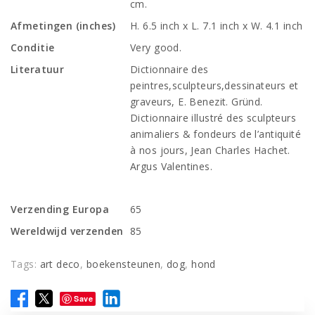
cm.
Afmetingen (inches)
H. 6.5 inch x L. 7.1 inch x W. 4.1 inch
Conditie
Very good.
Literatuur
Dictionnaire des
peintres,sculpteurs,dessinateurs et
graveurs, E. Benezit. Gründ.
Dictionnaire illustré des sculpteurs
animaliers & fondeurs de l’antiquité
à nos jours, Jean Charles Hachet.
Argus Valentines.
Verzending Europa
65
Wereldwijd verzenden
85
Tags:
art deco
,
boekensteunen
,
dog
,
hond
Save