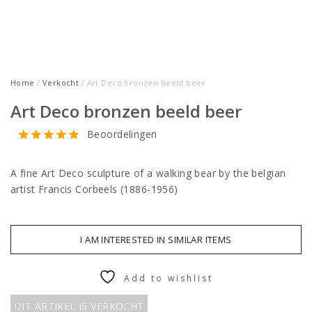
Home
/
Verkocht
/ Art Deco bronzen beeld beer
Art Deco bronzen beeld beer
Beoordelingen
A fine Art Deco sculpture of a walking bear by the belgian
artist Francis Corbeels (1886-1956)
I AM INTERESTED IN SIMILAR ITEMS
Add to wishlist
DIT ARTIKEL IS VERKOCHT