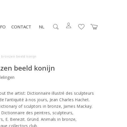
NFO
CONTACT
NL
o bronzen beeld konijn
zen beeld konijn
elingen
t the artist: Dictionnaire illustré des sculpteurs
e l’antiquité à nos jours, Jean Charles Hachet.
dictionary of sculptors in bronze, James Mackay.
. Dictionnaire des peintres, sculpteurs,
s, E. Benezit. Gründ. Animals in bronze,
ique collectors club.