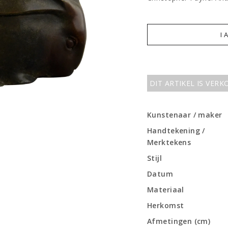
I 
DIT ARTIKEL IS VER
Kunstenaar / maker
Handtekening /
Merktekens
Stijl
Datum
Materiaal
Herkomst
Afmetingen (cm)