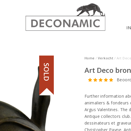
I
Home
/
Verkocht
/ Art Dec
SOLD
Art Deco bron
Beoord
Further information abou
animaliers & fondeurs d
Argus Valentines. The 
Antique collectors club
dessinateurs et graveur
Christopher Payne. Ant