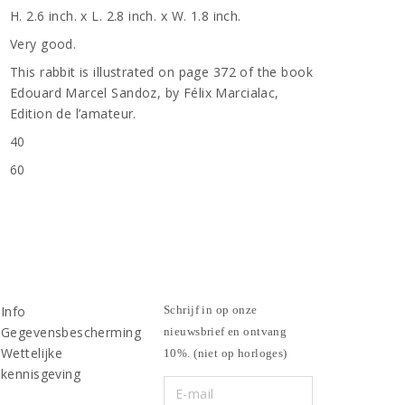
H. 2.6 inch. x L. 2.8 inch. x W. 1.8 inch.
Very good.
This rabbit is illustrated on page 372 of the book
Edouard Marcel Sandoz, by Félix Marcialac,
Edition de l’amateur.
40
n
60
Info
Schrijf in op onze
Gegevensbescherming
nieuwsbrief en ontvang
Wettelijke
10%. (niet op horloges)
kennisgeving