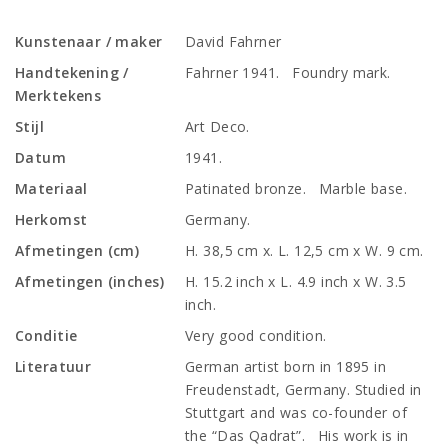
Kunstenaar / maker
David Fahrner
Handtekening /
Fahrner 1941. Foundry mark.
Merktekens
Stijl
Art Deco.
Datum
1941.
Materiaal
Patinated bronze. Marble base.
Herkomst
Germany.
Afmetingen (cm)
H. 38,5 cm x. L. 12,5 cm x W. 9 cm.
Afmetingen (inches)
H. 15.2 inch x L. 4.9 inch x W. 3.5
inch.
Conditie
Very good condition.
Literatuur
German artist born in 1895 in
Freudenstadt, Germany. Studied in
Stuttgart and was co-founder of
the “Das Qadrat”. His work is in