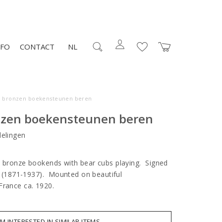
NFO
CONTACT
NL
o bronzen boekensteunen beren
nzen boekensteunen beren
elingen
o bronze bookends with bear cubs playing. Signed
et (1871-1937). Mounted on beautiful
 France ca. 1920.
AM INTERESTED IN SIMILAR ITEMS