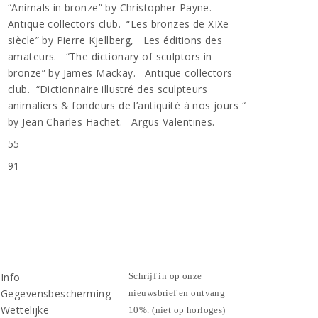
“Animals in bronze” by Christopher Payne.
Antique collectors club. “Les bronzes de XIXe
siècle” by Pierre Kjellberg, Les éditions des
amateurs. “The dictionary of sculptors in
bronze” by James Mackay. Antique collectors
club. “Dictionnaire illustré des sculpteurs
animaliers & fondeurs de l’antiquité à nos jours “
by Jean Charles Hachet. Argus Valentines.
55
n
91
Info
Schrijf in op onze
Gegevensbescherming
nieuwsbrief en ontvang
Wettelijke
10%. (niet op horloges)