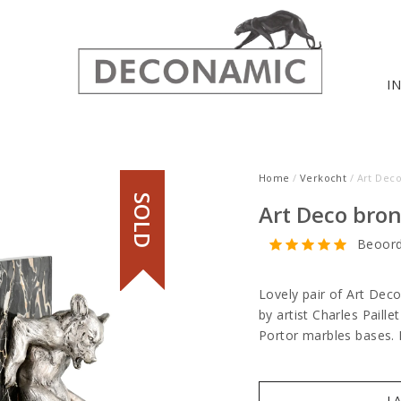
I
Home
/
Verkocht
/ Art Dec
SOLD
Art Deco bro
Beoord
Lovely pair of Art Dec
by artist Charles Paill
Portor marbles bases.
I 