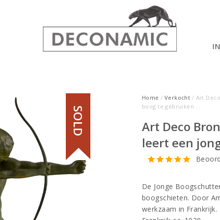
I
Home
/
Verkocht
/ Art Dec
boog te gebruiken
SOLD
Art Deco Bro
leert een jon
Beoord
De Jonge Boogschutter,
boogschieten. Door Am
werkzaam in Frankrijk.