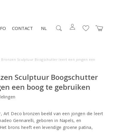
NFO
CONTACT
NL
o Bronzen Sculptuur Boogschutter leert een jongen een
nzen Sculptuur Boogschutter
gen een boog te gebruiken
elingen
 Art Deco bronzen beeld van een jongen die leert
adeo Gennarelli, geboren in Napels, en
 Het brons heeft een levendige groene patina,