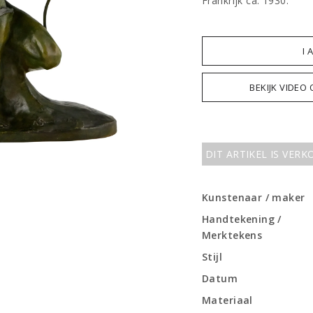
Frankrijk ca. 1930.
I 
BEKIJK VIDEO
DIT ARTIKEL IS VER
Kunstenaar / maker
Handtekening /
Merktekens
Stijl
Datum
Materiaal