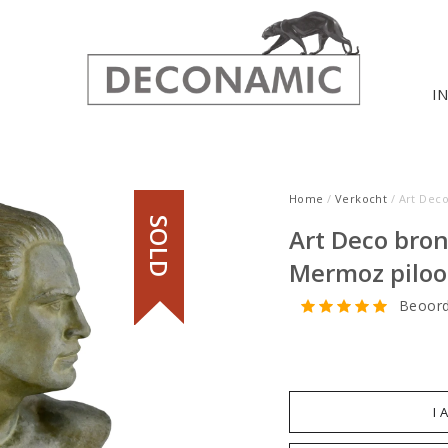
I
Home
/
Verkocht
/ Art Dec
SOLD
Art Deco bron
Mermoz piloo
Beoord
I 