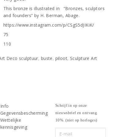
This bronze is illustrated in “Bronzes, sculptors
and founders” by H. Berman, Abage.
https://www.instagram.com/p/CSgS5dJIKiK/
75
n
110
Art Deco sculptuur
,
buste
,
piloot
,
Sculpture Art
Info
Schrijf in op onze
Gegevensbescherming
nieuwsbrief en ontvang
Wettelijke
10%. (niet op horloges)
kennisgeving