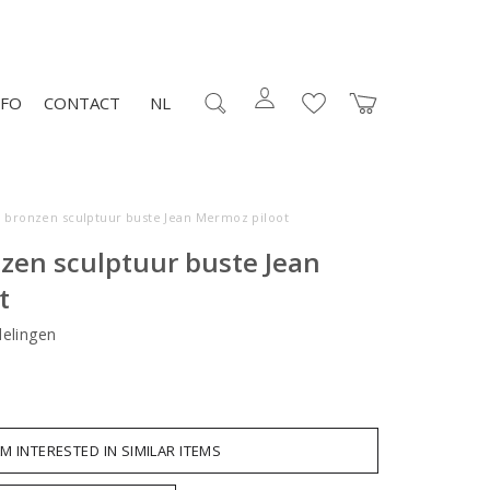
NFO
CONTACT
NL
o bronzen sculptuur buste Jean Mermoz piloot
zen sculptuur buste Jean
t
elingen
AM INTERESTED IN SIMILAR ITEMS