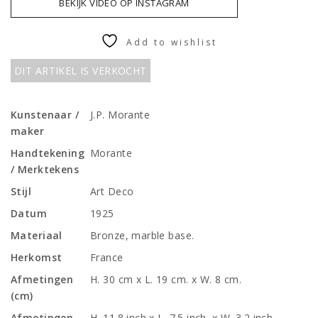
BEKIJK VIDEO OP INSTAGRAM
Add to wishlist
DIT ARTIKEL IS VERKOCHT
Kunstenaar /
J.P. Morante
maker
Handtekening
Morante
/ Merktekens
Stijl
Art Deco
Datum
1925
Materiaal
Bronze, marble base.
Herkomst
France
Afmetingen
H. 30 cm x L. 19 cm. x W. 8 cm.
(cm)
Afmetingen
H. 11.8 inch x L. 7.5 inch. x W. 3.2 inch.