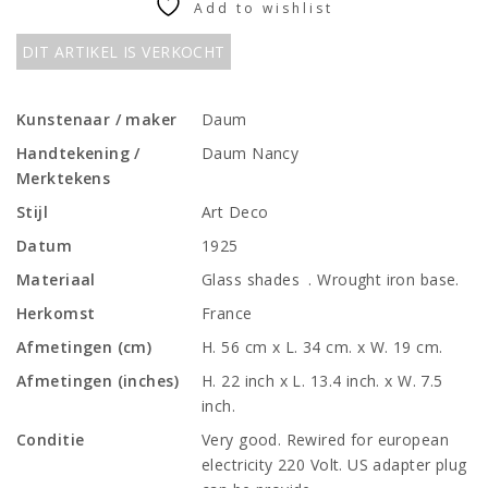
Add to wishlist
DIT ARTIKEL IS VERKOCHT
Kunstenaar / maker
Daum
Handtekening /
Daum Nancy
Merktekens
Stijl
Art Deco
Datum
1925
Materiaal
Glass shades . Wrought iron base.
Herkomst
France
Afmetingen (cm)
H. 56 cm x L. 34 cm. x W. 19 cm.
Afmetingen (inches)
H. 22 inch x L. 13.4 inch. x W. 7.5
inch.
Conditie
Very good. Rewired for european
electricity 220 Volt. US adapter plug