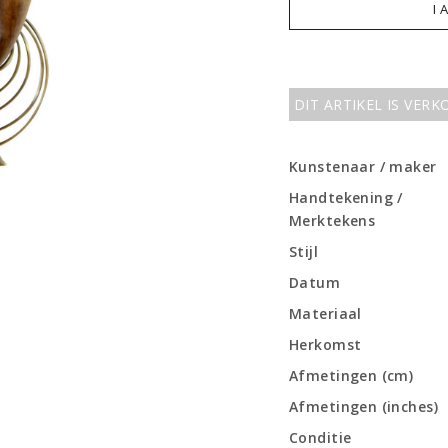
I 
DIT ARTIKEL IS VER
Kunstenaar / maker
Handtekening /
Merktekens
Stijl
Datum
Materiaal
Herkomst
Afmetingen (cm)
Afmetingen (inches)
Conditie