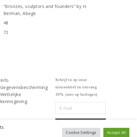
“Bronzes, sculptors and founders” by H.
Berman, Abage
48
n
72
Info
Schrijf in op onze
Gegevensbescherming
nieuwsbrief en ontvang
Wettelijke
10%. (niet op horloges)
kennisgeving
ts.
Cookie Settings
Accept All