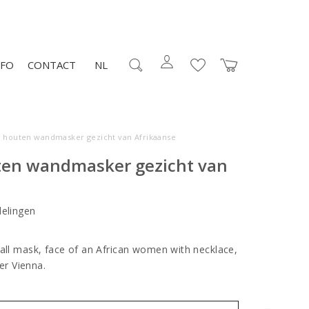
NFO
CONTACT
NL
o houten wandmasker gezicht van Afrikaanse
ten wandmasker gezicht van
elingen
wall mask, face of an African women with necklace,
uer Vienna.