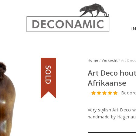
I
Home
/
Verkocht
/ Art Dec
SOLD
Art Deco hou
Afrikaanse
Beoord
Very stylish Art Deco 
handmade by Hagena