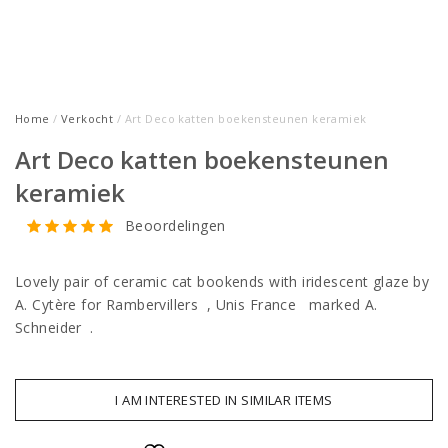
Home
/
Verkocht
/ Art Deco katten boekensteunen keramiek
Art Deco katten boekensteunen
keramiek
Beoordelingen
Lovely pair of ceramic cat bookends with iridescent glaze by
A. Cytère for Rambervillers , Unis France marked A.
Schneider .
I AM INTERESTED IN SIMILAR ITEMS