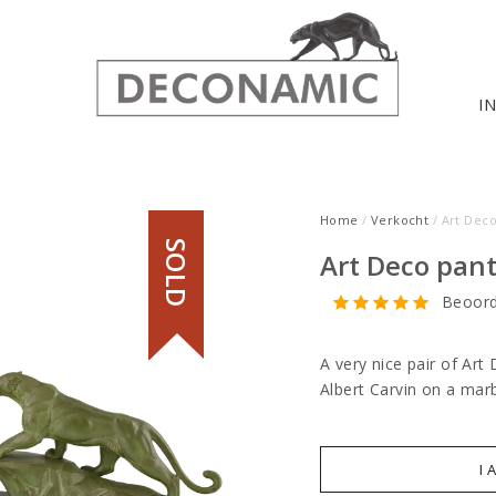
I
Home
/
Verkocht
/ Art Dec
SOLD
Art Deco pan
Beoord
A very nice pair of Ar
Albert Carvin on a mar
I 