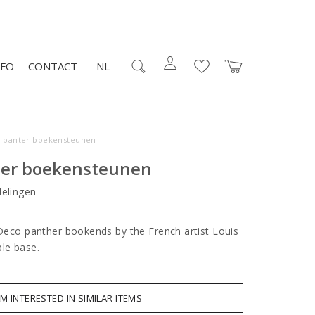
NFO
CONTACT
NL
o panter boekensteunen
ter boekensteunen
elingen
t Deco panther bookends by the French artist Louis
ble base.
AM INTERESTED IN SIMILAR ITEMS