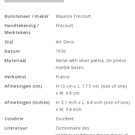
Kunstenaar / maker
Maurice Frecourt
Handtekening /
Frecourt.
Merktekens
Stijl
Art Deco
Datum
1930
Materiaal
Metal with silver patina. On portor
marble bases.
Herkomst
France
Afmetingen (cm)
H.13 cm x L. 17.5 cm. (size of one)
x W. 9.8 cm.
Afmetingen (inches)
H. 5.1 inch x L. 6.8 inch (size of one)
x W. 3.8 inch.
Conditie
Excellent
Literatuur
Dictionnaire des
peintres,sculpteurs,dessinateurs et