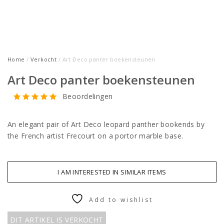
Home
/
Verkocht
/ Art Deco panter boekensteunen
Art Deco panter boekensteunen
Beoordelingen
An elegant pair of Art Deco leopard panther bookends by
the French artist Frecourt on a portor marble base.
I AM INTERESTED IN SIMILAR ITEMS
Add to wishlist
DIT ARTIKEL IS VERKOCHT