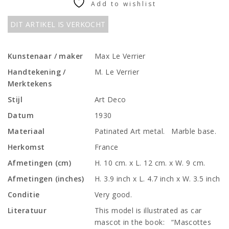
Add to wishlist
DIT ARTIKEL IS VERKOCHT
Kunstenaar / maker
Max Le Verrier
Handtekening /
M. Le Verrier
Merktekens
Stijl
Art Deco
Datum
1930
Materiaal
Patinated Art metal. Marble base.
Herkomst
France
Afmetingen (cm)
H. 10 cm. x L. 12 cm. x W. 9 cm.
Afmetingen (inches)
H. 3.9 inch x L. 4.7 inch x W. 3.5 inch
Conditie
Very good.
Literatuur
This model is illustrated as car
mascot in the book: “Mascottes