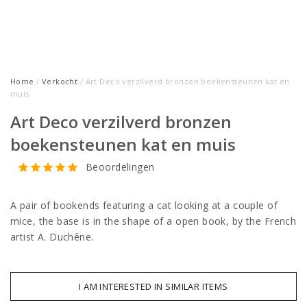
Home
/
Verkocht
/ Art Deco verzilverd bronzen boekensteunen kat en
muis
Art Deco verzilverd bronzen
boekensteunen kat en muis
Beoordelingen
A pair of bookends featuring a cat looking at a couple of
mice, the base is in the shape of a open book, by the French
artist A. Duchêne.
I AM INTERESTED IN SIMILAR ITEMS