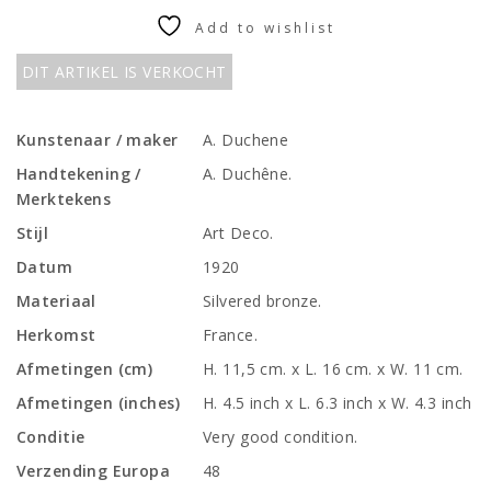
Add to wishlist
DIT ARTIKEL IS VERKOCHT
Kunstenaar / maker
A. Duchene
Handtekening /
A. Duchêne.
Merktekens
Stijl
Art Deco.
Datum
1920
Materiaal
Silvered bronze.
Herkomst
France.
Afmetingen (cm)
H. 11,5 cm. x L. 16 cm. x W. 11 cm.
Afmetingen (inches)
H. 4.5 inch x L. 6.3 inch x W. 4.3 inch
Conditie
Very good condition.
Verzending Europa
48