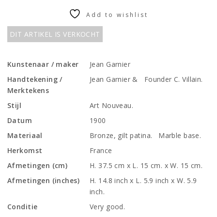
Add to wishlist
DIT ARTIKEL IS VERKOCHT
Kunstenaar / maker
Jean Garnier
Handtekening /
Jean Garnier & Founder C. Villain.
Merktekens
Stijl
Art Nouveau.
Datum
1900
Materiaal
Bronze, gilt patina. Marble base.
Herkomst
France
Afmetingen (cm)
H. 37.5 cm x L. 15 cm. x W. 15 cm.
Afmetingen (inches)
H. 14.8 inch x L. 5.9 inch x W. 5.9
inch.
Conditie
Very good.