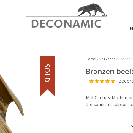
I
Home
/
Verkocht
/ Bronzen 
SOLD
Bronzen beeld
Beoord
Mid Century Modern br
the spanish sculptor Jo
I 