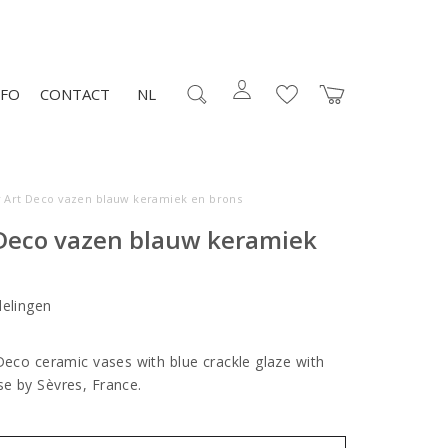
NFO
CONTACT
NL
r Art Deco vazen blauw keramiek en brons
 Deco vazen blauw keramiek
elingen
Deco ceramic vases with blue crackle glaze with
se by Sèvres, France.