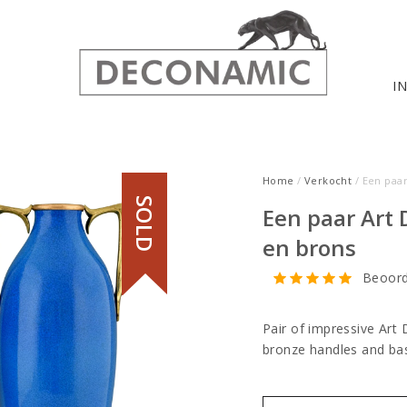
I
Home
/
Verkocht
/ Een paa
SOLD
Een paar Art
en brons
Beoord
Pair of impressive Art 
bronze handles and ba