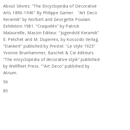
About Sèvres: “The Encyclopedia of Decorative
Arts 1890-1940” By Philippe Garner. “Art Deco
Keramik” by Norbert and Georgette Poulain.
Exhibition 1981. ”Craquelés” by Patrick
Malaureille, Massin Editeur. “Jugendstil Keramik”
E. Pelichet and M. Duperrex, by Kossodo Verlag.
“Dankert” published by Prestel. “Le style 1925”
Yvonne Brunhammer, Baschet & Cie éditeurs.
“The encyclopedia of decorative style” published
by Wellfleet Press. “”Art Deco” published by
Atrium.
56
n
85