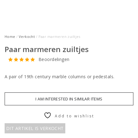
Home
/
Verkocht
/ Paar marmeren zuiltjes
Paar marmeren zuiltjes
Beoordelingen
A pair of 19th century marble columns or pedestals.
I AM INTERESTED IN SIMILAR ITEMS
Add to wishlist
DIT ARTIKEL IS VERKOCHT