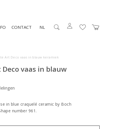
NFO
CONTACT
NL
te Art Deco vaas in blauw keramiek
t Deco vaas in blauw
elingen
se in blue craquelé ceramic by Boch
 Shape number 961.