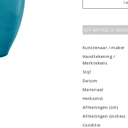
I 
DIT ARTIKEL IS VER
Kunstenaar / maker
Handtekening /
Merktekens
Stijl
Datum
Materiaal
Herkomst
Afmetingen (cm)
Afmetingen (inches)
Conditie