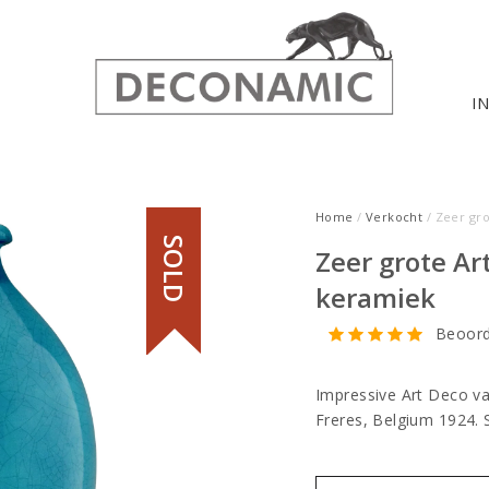
I
Home
/
Verkocht
/ Zeer gro
SOLD
Zeer grote Ar
keramiek
Beoord
Impressive Art Deco va
Freres, Belgium 1924.