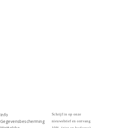
Info
Schrijf in op onze
Gegevensbescherming
nieuwsbrief en ontvang
Wettelijke
10%. (niet op horloges)