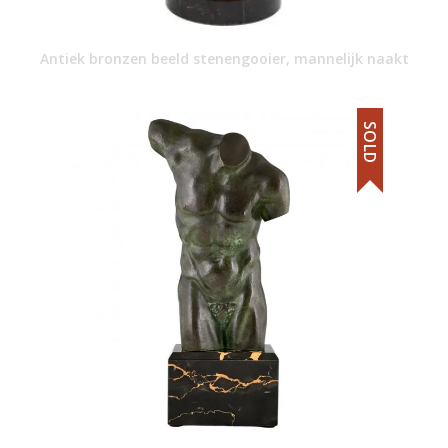
Antiek bronzen beeld stenengooier, mannelijk naakt
SOLD