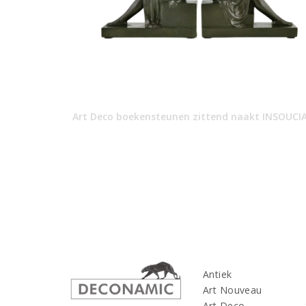
Art Deco boekensteunen zittend naakt INSOUCI
Antiek
Art Nouveau
Art Deco