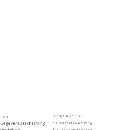
Info
Schrijf in op onze
Gegevensbescherming
nieuwsbrief en ontvang
Wettelijke
10%. (niet op horloges)