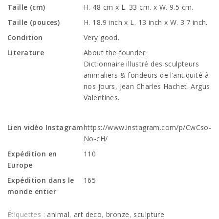
Taille (cm)
H. 48 cm x L. 33 cm. x W. 9.5 cm.
Taille (pouces)
H. 18.9 inch x L. 13 inch x W. 3.7 inch.
Condition
Very good.
Literature
About the founder:
Dictionnaire illustré des sculpteurs
animaliers & fondeurs de l’antiquité à
nos jours, Jean Charles Hachet. Argus
Valentines.
Lien vidéo Instagram
https://www.instagram.com/p/CwCso-
No-cH/
Expédition en
110
Europe
Expédition dans le
165
monde entier
Étiquettes :
animal
,
art deco
,
bronze
,
sculpture