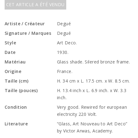
CET ARTICLE A ÉTÉ VENDU
Artiste / Créateur
Degué
Signature / Marques
Degué
Style
Art Deco.
Date
1930.
Matériau
Glass shade. Silered bronze frame.
Origine
France.
Taille (cm)
H. 34 cm x L. 17.5 cm. x W. 8.5 cm.
Taille (pouces)
H. 13.4 inch x L. 6.9 inch. x W. 3.3
inch.
Condition
Very good. Rewired for european
electricity 220 Volt.
Literature
“Glass, Art Nouveau to Art Deco”
by Victor Arwas, Academy.