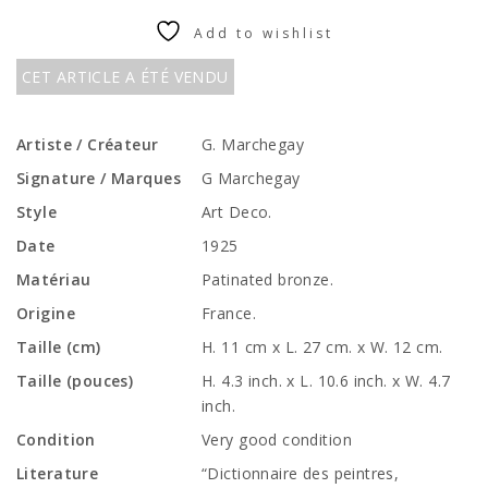
Add to wishlist
CET ARTICLE A ÉTÉ VENDU
Artiste / Créateur
G. Marchegay
Signature / Marques
G Marchegay
Style
Art Deco.
Date
1925
Matériau
Patinated bronze.
Origine
France.
Taille (cm)
H. 11 cm x L. 27 cm. x W. 12 cm.
Taille (pouces)
H. 4.3 inch. x L. 10.6 inch. x W. 4.7
inch.
Condition
Very good condition
Literature
“Dictionnaire des peintres,