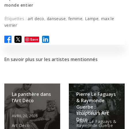
monde entier
Étiquettes :
art deco
,
danseuse
,
femme
,
Lampe
,
max le
verrier
Save
En savoir plus sur les artistes mentionnés
La panthère dans
Pierre Le Faguays
l’Art Déco
& Raymonde
Guerbe :
OCTOBRE 24, 2025
sculpteurs Art
AVRIL 20, 2026
Déco
Pierre Le Faguays &
Art Deco
Raymonde Guerbe