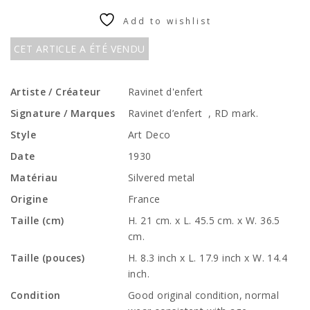
Add to wishlist
CET ARTICLE A ÉTÉ VENDU
Artiste / Créateur
Ravinet d'enfert
Signature / Marques
Ravinet d’enfert , RD mark.
Style
Art Deco
Date
1930
Matériau
Silvered metal
Origine
France
Taille (cm)
H. 21 cm. x L. 45.5 cm. x W. 36.5
cm.
Taille (pouces)
H. 8.3 inch x L. 17.9 inch x W. 14.4
inch.
Condition
Good original condition, normal