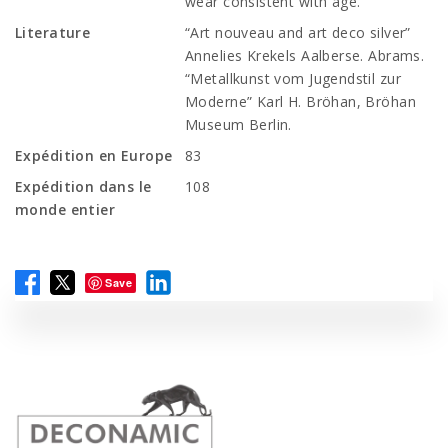
wear consistent with age.
Literature
“Art nouveau and art deco silver”
Annelies Krekels Aalberse. Abrams.
“Metallkunst vom Jugendstil zur
Moderne” Karl H. Bröhan, Bröhan
Museum Berlin.
Expédition en Europe
83
Expédition dans le
108
monde entier
Save