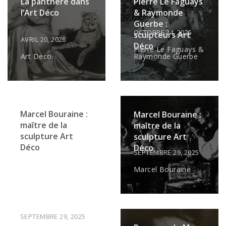
La panthère dans
Pierre Le Faguays
l’Art Déco
& Raymonde
Guerbe :
OCTOBRE 24, 2025
sculpteurs Art
AVRIL 20, 2026
Déco
Pierre Le Faguays &
Art Deco
Raymonde Guerbe
Marcel Bouraine :
Marcel Bouraine :
maître de la
maître de la
sculpture Art
sculpture Art
Déco
Déco
SEPTEMBRE 29, 2025
Marcel Bouraine
SEPTEMBRE 29, 2025