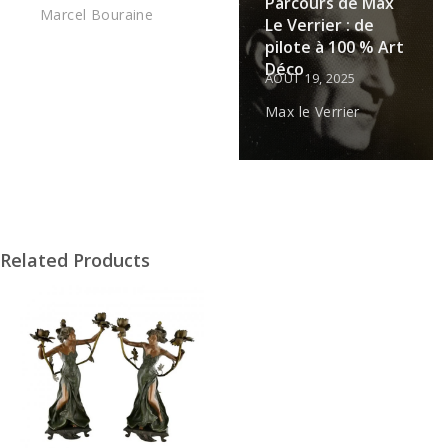
Parcours de Max
Marcel Bouraine
Le Verrier : de
pilote à 100 % Art
Déco
AOÛT 19, 2025
Max le Verrier
Related Products