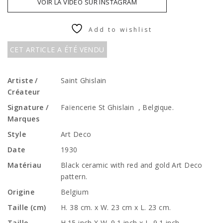
VOIR LA VIDÉO SUR INSTAGRAM
Add to wishlist
CET ARTICLE A ÉTÉ VENDU
Artiste /
Saint Ghislain
Créateur
Signature /
Faïencerie St Ghislain , Belgique.
Marques
Style
Art Deco
Date
1930
Matériau
Black ceramic with red and gold Art Deco
pattern.
Origine
Belgium
Taille (cm)
H. 38 cm. x W. 23 cm x L. 23 cm.
Taille
H.15 inch X W. 9.1 inch x L. 9.1 inch.