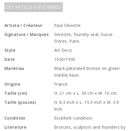
CET ARTICLE A ÉTÉ VENDU
Artiste / Créateur
Paul Silvestre
Signature / Marques
Silvestre, foundry seal, Susse
Frères, Paris.
Style
Art Deco
Date
1920/1930
Matériau
Black patinated bronze on green
marble base.
Origine
France
Taille (cm)
H. 21 cm x L. 39 cm x W. 10 cm.
Taille (pouces)
H. 8.3 inch x L. 15.3 inch x W. 3.9
inch.
Condition
Excellent condition.
Literature
Bronzes, sculptors and founders by