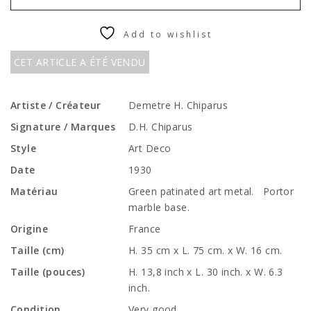
Add to wishlist
CET ARTICLE A ÉTÉ VENDU
Artiste / Créateur
Demetre H. Chiparus
Signature / Marques
D.H. Chiparus
Style
Art Deco
Date
1930
Matériau
Green patinated art metal. Portor
marble base.
Origine
France
Taille (cm)
H. 35 cm x L. 75 cm. x W. 16 cm.
Taille (pouces)
H. 13,8 inch x L. 30 inch. x W. 6.3
inch.
Condition
Very good.