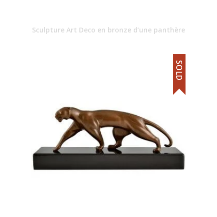
Sculpture Art Deco en bronze d’une panthère
SOLD