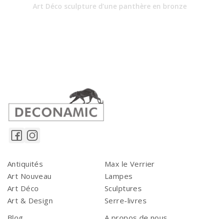
Art Déco sculpture d’une panthère en bronze
Antiquités
Max le Verrier
Art Nouveau
Lampes
Art Déco
Sculptures
Art & Design
Serre-livres
Blog
A propos de nous