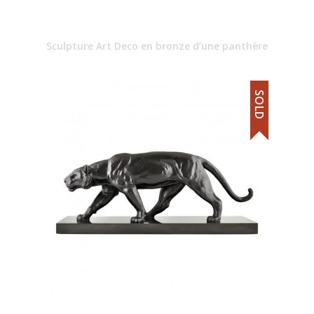
Sculpture Art Deco en bronze d’une panthère
SOLD