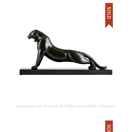
SOLD
Sculpture en bronze Art Déco panthère s’étirant
SOLD