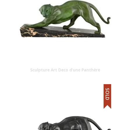
Sculpture Art Deco d’une Panthère
SOLD