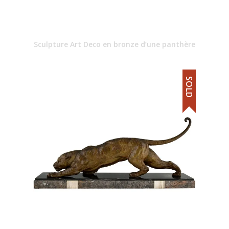
Sculpture Art Deco en bronze d’une panthère
SOLD