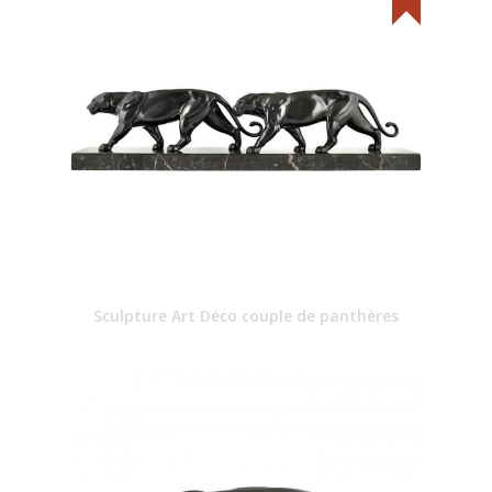
Sculpture Art Déco couple de panthères