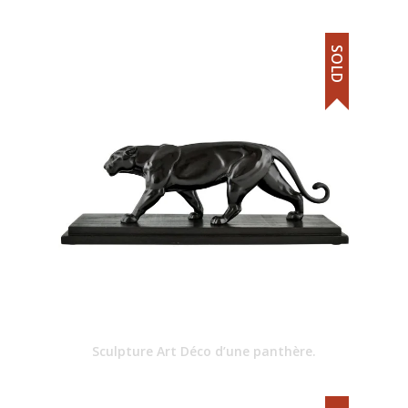
SOLD
Sculpture Art Déco d’une panthère.