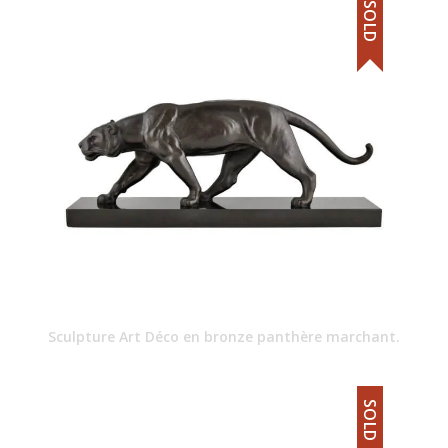
SOLD
Sculpture Art Déco en bronze panthère marchant.
SOLD