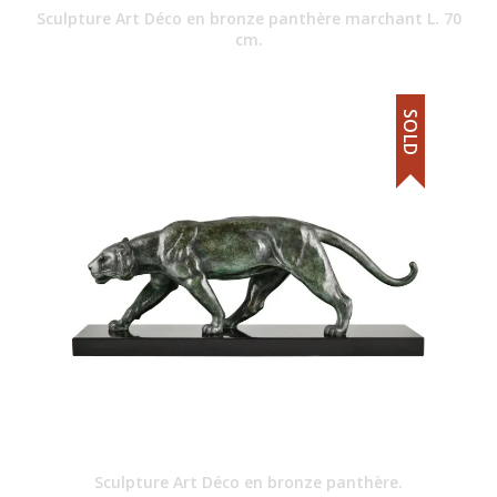
Sculpture Art Déco en bronze panthère marchant L. 70
cm.
SOLD
Sculpture Art Déco en bronze panthère.