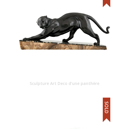
Sculpture Art Deco d’une panthère
SOLD