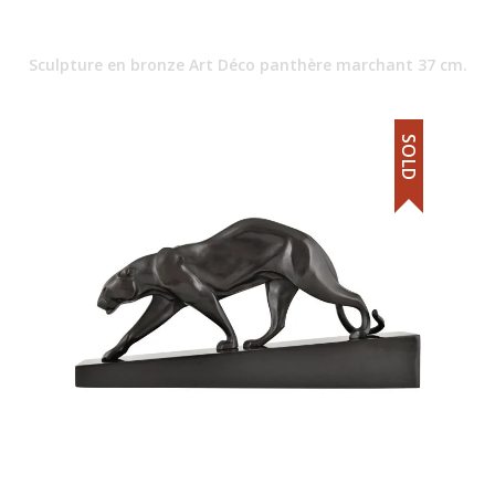
Sculpture en bronze Art Déco panthère marchant 37 cm.
SOLD