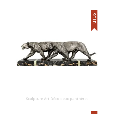
SOLD
Sculpture Art Déco deux panthères