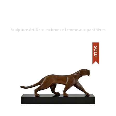
Sculpture Art Deco en bronze femme aux panthères
SOLD