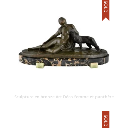
SOLD
Sculpture en bronze Art Déco femme et panthère
SOLD