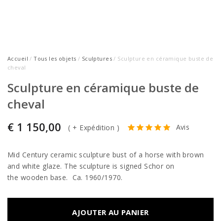
Accueil
/
Tous les objets
/
Sculptures
/ Sculpture en céramique buste de
cheval
Sculpture en céramique buste de
cheval
€
1 150,00
Avis
(
+ Expédition
)
Mid Century ceramic sculpture bust of a horse with brown
and white glaze. The sculpture is signed Schor on
the wooden base. Ca. 1960/1970.
AJOUTER AU PANIER