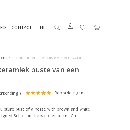
NFO
CONTACT
NL
ren
/ Sculptuur in keramiek buste van een paard
 keramiek buste van een
Beoordelingen
erzending
)
ulpture bust of a horse with brown and white
s signed Schor on the wooden base. Ca.