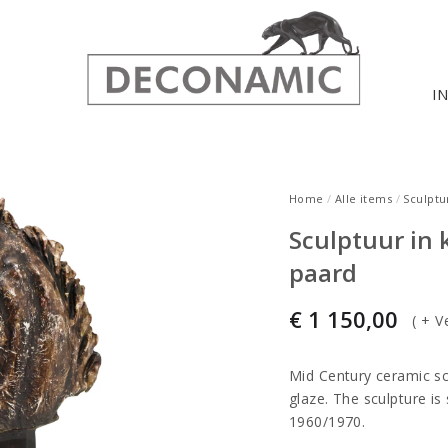
I
Home
/
Alle items
/
Sculptu
Sculptuur in
paard
€
1 150,00
(
+ V
Mid Century ceramic sc
glaze. The sculpture i
1960/1970.