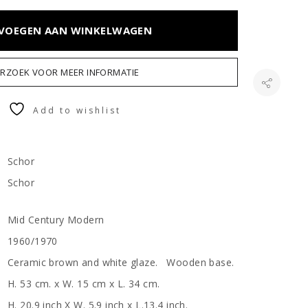
VOEGEN AAN WINKELWAGEN
ERZOEK VOOR MEER INFORMATIE
Add to wishlist
Schor
Schor
Mid Century Modern
1960/1970
Ceramic brown and white glaze. Wooden base.
H. 53 cm. x W. 15 cm x L. 34 cm.
H. 20.9 inch X W. 5.9 inch x L.13.4 inch.