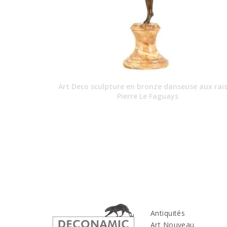
Art Deco sculpture en bronze danseuse aux rais
Pierre Le Faguays
Antiquités
Art Nouveau