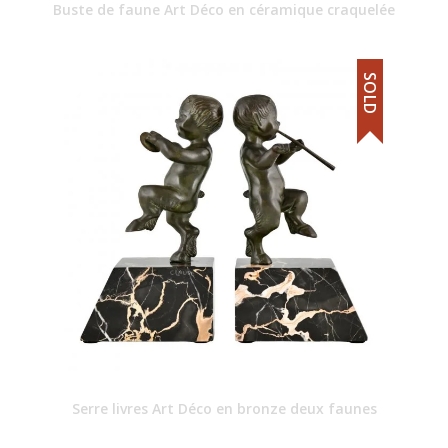
Buste de faune Art Déco en céramique craquelée
SOLD
Serre livres Art Déco en bronze deux faunes