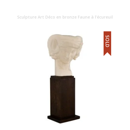
Sculpture Art Déco en bronze Faune à l’écureuil
SOLD