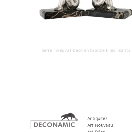
Serre livres Art Deco en bronze filles lisants
Antiquités
Art Nouveau
Art Déco