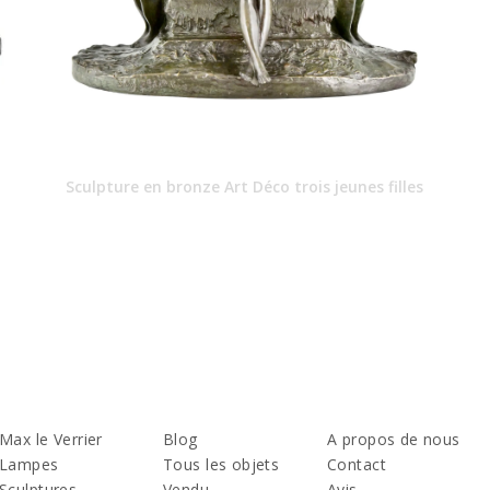
Sculpture en bronze Art Déco trois jeunes filles
Max le Verrier
Blog
A propos de nous
Lampes
Tous les objets
Contact
Sculptures
Vendu
Avis