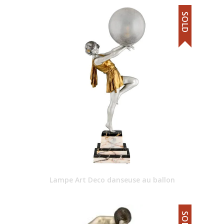
SOLD
Lampe Art Deco danseuse au ballon
SOLD