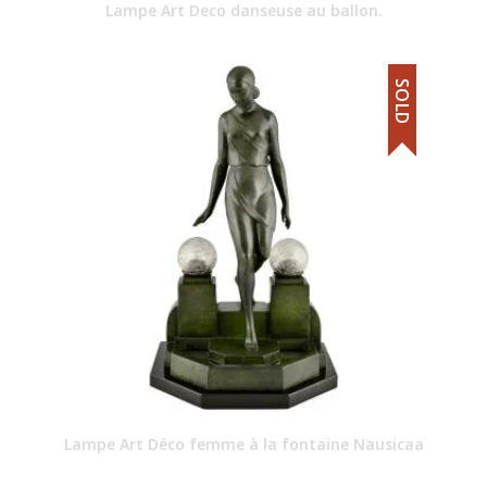
Lampe Art Deco danseuse au ballon.
SOLD
Lampe Art Déco femme à la fontaine Nausicaa