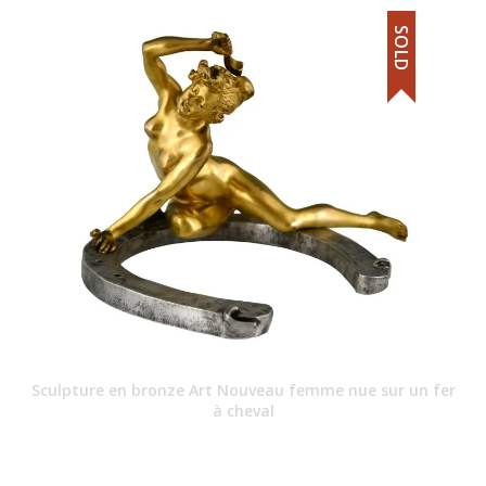
SOLD
Sculpture en bronze Art Nouveau femme nue sur un fer
à cheval