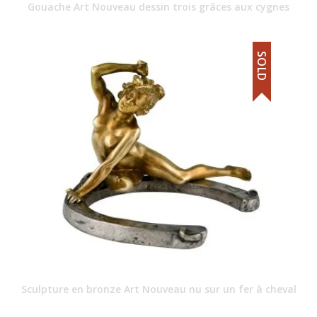
Gouache Art Nouveau dessin trois grâces aux cygnes
SOLD
Sculpture en bronze Art Nouveau nu sur un fer à cheval