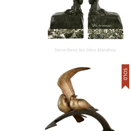
Serre-livres Art Déco Marabou
SOLD