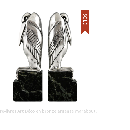
SOLD
re-livres Art Déco en bronze argenté marabout.