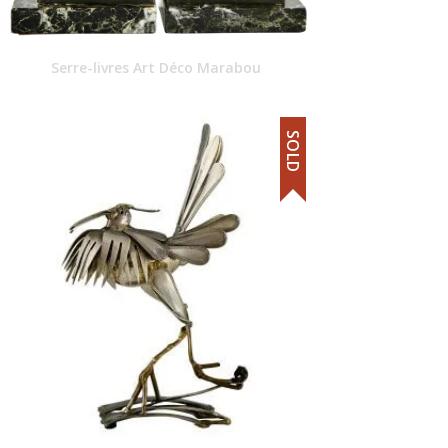
Serre-livres Art Déco Marabou
SOLD