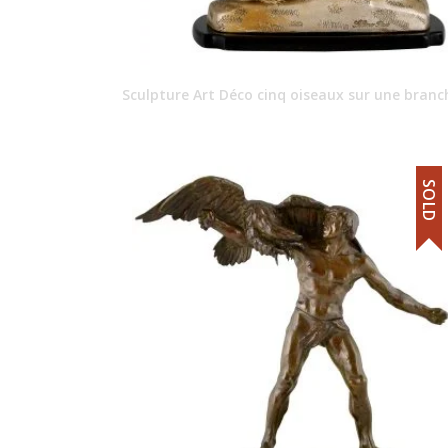
Sculpture Art Déco cinq oiseaux sur une branc
SOLD