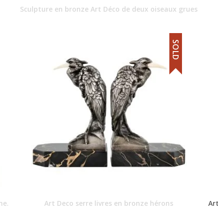
Sculpture en bronze Art Déco de deux oiseaux grues
SOLD
he.
Art Deco serre livres en bronze hérons
Ar