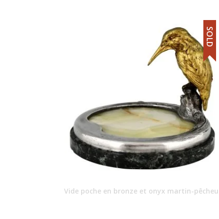
SOLD
Vide poche en bronze et onyx martin-pêcheu