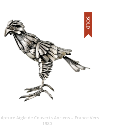
SOLD
ulpture Aigle de Couverts Anciens – France Vers
1980