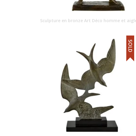
Sculpture en bronze Art Déco homme et aigl
SOLD