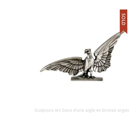
SOLD
Sculpture Art Deco d’une aigle en bronze arge