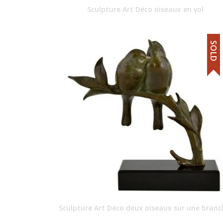
Sculpture Art Déco oiseaux en vol
SOLD
Sculpture Art Déco deux oiseaux sur une branc