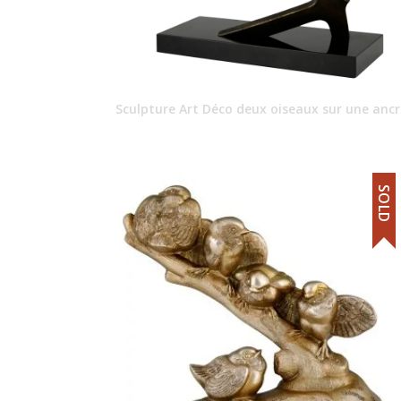
Sculpture Art Déco deux oiseaux sur une ancr
SOLD