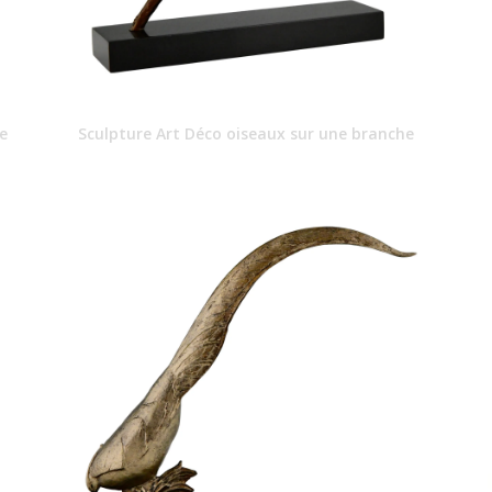
e
Sculpture Art Déco oiseaux sur une branche