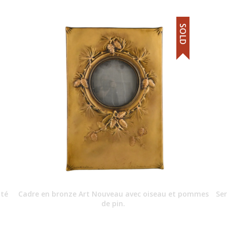
SOLD
nté
Cadre en bronze Art Nouveau avec oiseau et pommes
Ser
de pin.