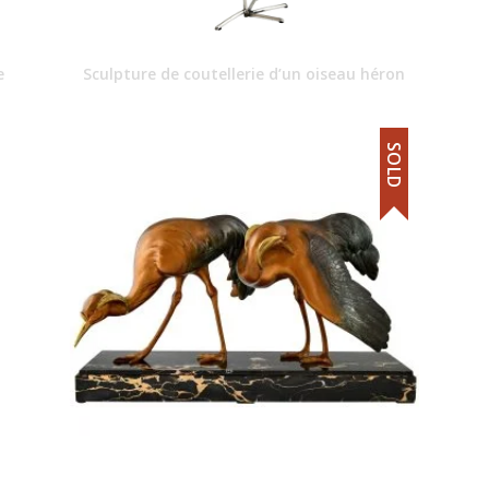
e
Sculpture de coutellerie d’un oiseau héron
SOLD