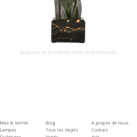
Sculpture en bronze Art Déco torse masculin.
Max le Verrier
Blog
A propos de nous
Lampes
Tous les objets
Contact
Sculptures
Vendu
Avis