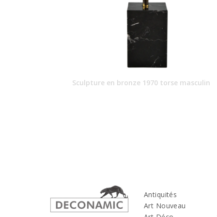
Sculpture en bronze 1970 torse masculin
Antiquités
Art Nouveau
Art Déco